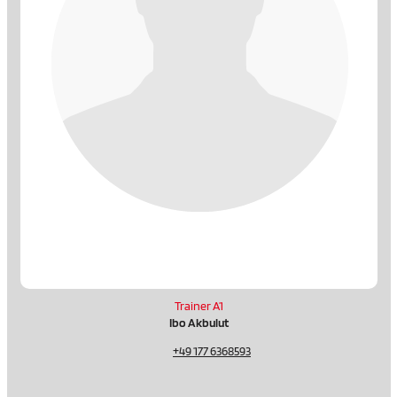
Trainer A1
Ibo Akbulut
+49 177 6368593