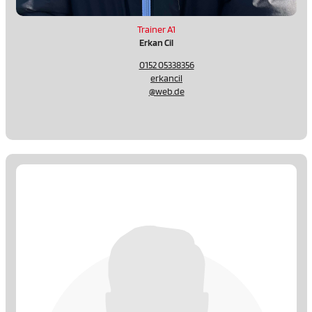
Trainer A1
Erkan Cil
0152 05338356
erkancil
@web.de