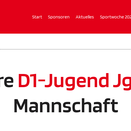
Start
Sponsoren
Aktuelles
Sportwoche 20
re
D1-Jugend Jg
Mannschaft