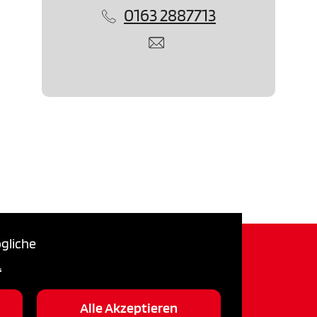
0163 2887713
gliche
.
Alle Akzeptieren